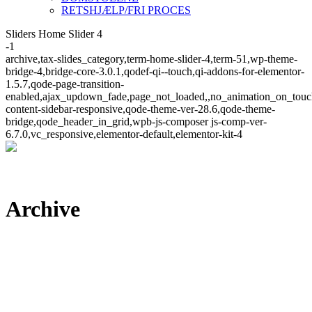
RETSHJÆLP/FRI PROCES
Sliders Home Slider 4
-1
archive,tax-slides_category,term-home-slider-4,term-51,wp-theme-
bridge-4,bridge-core-3.0.1,qodef-qi--touch,qi-addons-for-elementor-
1.5.7,qode-page-transition-
enabled,ajax_updown_fade,page_not_loaded,,no_animation_on_touc
content-sidebar-responsive,qode-theme-ver-28.6,qode-theme-
bridge,qode_header_in_grid,wpb-js-composer js-comp-ver-
6.7.0,vc_responsive,elementor-default,elementor-kit-4
Archive