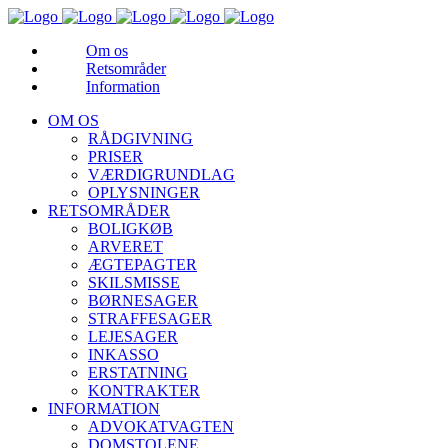
Om os
Retsområder
Information
OM OS
RÅDGIVNING
PRISER
VÆRDIGRUNDLAG
OPLYSNINGER
RETSOMRÅDER
BOLIGKØB
ARVERET
ÆGTEPAGTER
SKILSMISSE
BØRNESAGER
STRAFFESAGER
LEJESAGER
INKASSO
ERSTATNING
KONTRAKTER
INFORMATION
ADVOKATVAGTEN
DOMSTOLENE