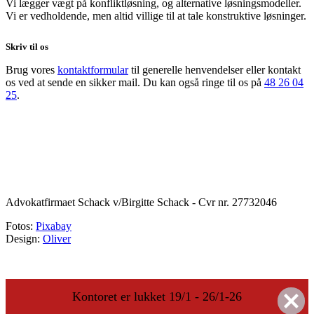
Vi lægger vægt på konfliktløsning, og alternative løsningsmodeller.
Vi er vedholdende, men altid villige til at tale konstruktive løsninger.
Skriv til os
Brug vores
kontaktformular
til generelle henvendelser eller kontakt
os ved at sende en sikker mail. Du kan også ringe til os på
48 26 04
25
.
Advokatfirmaet Schack v/Birgitte Schack - Cvr nr. 27732046
Fotos:
Pixabay
Design:
Oliver
Kontoret er lukket 19/1 - 26/1-26