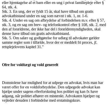
eller hjemtagelse af et barn eller en ung i privat familiepleje efter §
64, stk. 4.
Stk. 3. En ung, der er fyldt 15 år, skal have tilbud om gratis
advokatbistand under en sag som nævnt i stk. 1, nr. 1-6.
Stk. 4. Under en sag om afbrydelse af forbindelsen m.v. efter § 57,
stk. 3, og en sag om brev- og telefonkontrol efter § 108, stk. 2, med
den af forældrene, der ikke har del i forældremyndigheden, skal
denne have tilbud om gratis advokatbistand.
Stk. 5. Om salær og godtgørelse for udlæg til advokater gælder
samme regler som i tilfælde, hvor der er meddelt fri proces, jf.
retsplejelovens kapitel 31.”
Ofre for voldtægt og vold generelt
Domstolene har mulighed for at udpege en advokat, hvis man har
været offer for en voldsforbrydelse. Den udpegede advokat kan
hjælpe under sagens efterforskning hos politiet og kan fx have
adgang, når politiet afhører en mistænkt. Advokaten hjælper og
vejleder desuden i forbindelse med erstatningskrav.