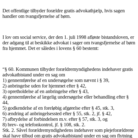
Det offentlige tilbyder forældre gratis advokathjælp, hvis sagen
handler om tvangsfjernelse af børn.
I lov om social service, der den 1. juli 1998 afløste bistandsloven, er
der adgang til at beskikke advokat i sager om tvangsfjernelse af børn
fra hjemmet. Det er således i lovens § 60 bestemt:
“§ 60. Kommunen tilbyder forældremyndighedens indehaver gratis
advokatbistand under en sag om
1) gennemførelse af en undersøgelse som nævnt i § 39,
2) anbringelse uden for hjemmet efter § 42,
3) opretholdelse af en anbringelse efter § 43,
4) gennemførelse af lægelig undersøgelse eller behandling efter §
44,
5) godkendelse af en foreløbig afgørelse efter § 45, stk. 3,
6) ændring af anbringelsessted efter § 55, stk. 2, jf. § 42,
7) afbrydelse af forbindelsen m.v. efter § 57, stk. 3, og
8) brev- og telefonkontrol, jf. § 108, stk. 2.
Stk. 2. Såvel forældremyndighedens indehaver som plejeforældrene
skal have tilbud om gratis advokatbistand under en sag om flytning