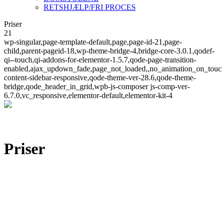
RETSHJÆLP/FRI PROCES
Priser
21
wp-singular,page-template-default,page,page-id-21,page-
child,parent-pageid-18,wp-theme-bridge-4,bridge-core-3.0.1,qodef-
qi--touch,qi-addons-for-elementor-1.5.7,qode-page-transition-
enabled,ajax_updown_fade,page_not_loaded,,no_animation_on_touc
content-sidebar-responsive,qode-theme-ver-28.6,qode-theme-
bridge,qode_header_in_grid,wpb-js-composer js-comp-ver-
6.7.0,vc_responsive,elementor-default,elementor-kit-4
Priser