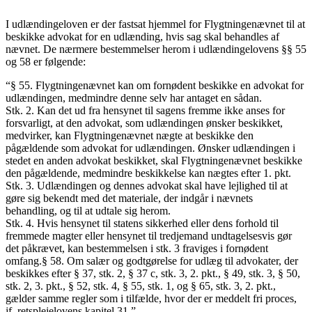
I udlændingeloven er der fastsat hjemmel for Flygtningenævnet til at
beskikke advokat for en udlænding, hvis sag skal behandles af
nævnet. De nærmere bestemmelser herom i udlændingelovens §§ 55
og 58 er følgende:
“§ 55. Flygtningenævnet kan om fornødent beskikke en advokat for
udlændingen, medmindre denne selv har antaget en sådan.
Stk. 2. Kan det ud fra hensynet til sagens fremme ikke anses for
forsvarligt, at den advokat, som udlændingen ønsker beskikket,
medvirker, kan Flygtningenævnet nægte at beskikke den
pågældende som advokat for udlændingen. Ønsker udlændingen i
stedet en anden advokat beskikket, skal Flygtningenævnet beskikke
den pågældende, medmindre beskikkelse kan nægtes efter 1. pkt.
Stk. 3. Udlændingen og dennes advokat skal have lejlighed til at
gøre sig bekendt med det materiale, der indgår i nævnets
behandling, og til at udtale sig herom.
Stk. 4. Hvis hensynet til statens sikkerhed eller dens forhold til
fremmede magter eller hensynet til tredjemand undtagelsesvis gør
det påkrævet, kan bestemmelsen i stk. 3 fraviges i fornødent
omfang.§ 58. Om salær og godtgørelse for udlæg til advokater, der
beskikkes efter § 37, stk. 2, § 37 c, stk. 3, 2. pkt., § 49, stk. 3, § 50,
stk. 2, 3. pkt., § 52, stk. 4, § 55, stk. 1, og § 65, stk. 3, 2. pkt.,
gælder samme regler som i tilfælde, hvor der er meddelt fri proces,
jf. retsplejelovens kapitel 31.”