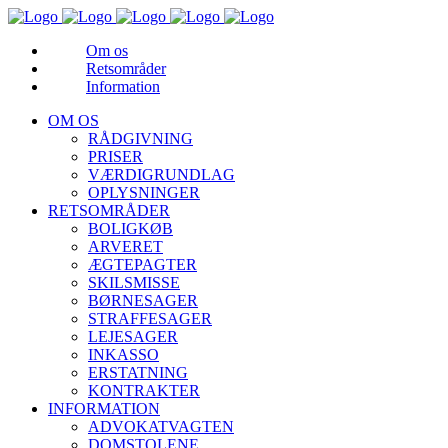
Om os
Retsområder
Information
OM OS
RÅDGIVNING
PRISER
VÆRDIGRUNDLAG
OPLYSNINGER
RETSOMRÅDER
BOLIGKØB
ARVERET
ÆGTEPAGTER
SKILSMISSE
BØRNESAGER
STRAFFESAGER
LEJESAGER
INKASSO
ERSTATNING
KONTRAKTER
INFORMATION
ADVOKATVAGTEN
DOMSTOLENE