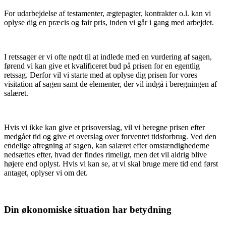
For udarbejdelse af testamenter, ægtepagter, kontrakter o.l. kan vi
oplyse dig en præcis og fair pris, inden vi går i gang med arbejdet.
I retssager er vi ofte nødt til at indlede med en vurdering af sagen,
førend vi kan give et kvalificeret bud på prisen for en egentlig
retssag. Derfor vil vi starte med at oplyse dig prisen for vores
visitation af sagen samt de elementer, der vil indgå i beregningen af
salæret.
Hvis vi ikke kan give et prisoverslag, vil vi beregne prisen efter
medgået tid og give et overslag over forventet tidsforbrug. Ved den
endelige afregning af sagen, kan salæret efter omstændighederne
nedsættes efter, hvad der findes rimeligt, men det vil aldrig blive
højere end oplyst. Hvis vi kan se, at vi skal bruge mere tid end først
antaget, oplyser vi om det.
Din økonomiske situation har betydning