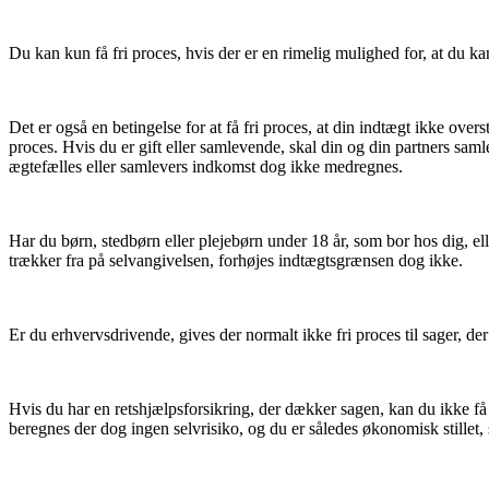
Du kan kun få fri proces, hvis der er en rimelig mulighed for, at du ka
Det er også en betingelse for at få fri proces, at din indtægt ikke ove
proces. Hvis du er gift eller samlevende, skal din og din partners s
ægtefælles eller samlevers indkomst dog ikke medregnes.
Har du børn, stedbørn eller plejebørn under 18 år, som bor hos dig, el
trækker fra på selvangivelsen, forhøjes indtægtsgrænsen dog ikke.
Er du erhvervsdrivende, gives der normalt ikke fri proces til sager, de
Hvis du har en retshjælpsforsikring, der dækker sagen, kan du ikke få 
beregnes der dog ingen selvrisiko, og du er således økonomisk stillet,