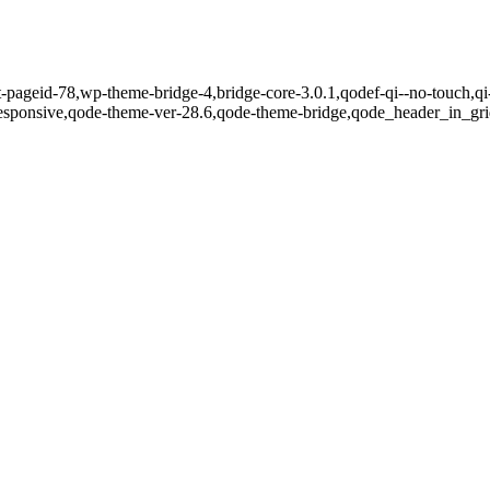
t-pageid-78,wp-theme-bridge-4,bridge-core-3.0.1,qodef-qi--no-touch,qi
esponsive,qode-theme-ver-28.6,qode-theme-bridge,qode_header_in_gri