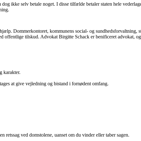
og ikke selv betale noget. I disse tilfælde betaler staten hele vederlage
ning.
etshjælp. Dommerkontoret, kommunens social- og sundhedsforvaltning, st
d offentlige tilskud. Advokat Birgitte Schack er benificeret advokat, og
g karakter.
ages at give vejledning og bistand i fornødent omfang.
e en retssag ved domstolene, uanset om du vinder eller taber sagen.