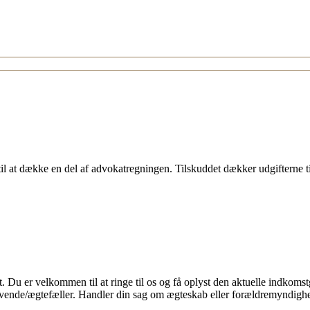
n til at dække en del af advokatregningen. Tilskuddet dækker udgifterne ti
igt. Du er velkommen til at ringe til os og få oplyst den aktuelle indkom
nde/ægtefæller. Handler din sag om ægteskab eller forældremyndighed