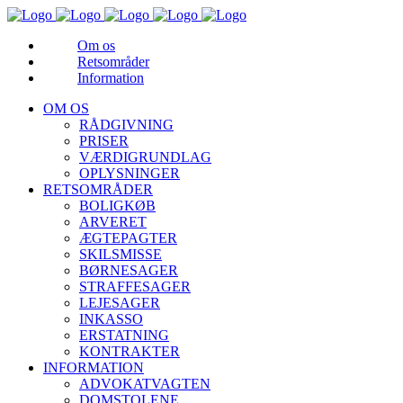
Om os
Retsområder
Information
OM OS
RÅDGIVNING
PRISER
VÆRDIGRUNDLAG
OPLYSNINGER
RETSOMRÅDER
BOLIGKØB
ARVERET
ÆGTEPAGTER
SKILSMISSE
BØRNESAGER
STRAFFESAGER
LEJESAGER
INKASSO
ERSTATNING
KONTRAKTER
INFORMATION
ADVOKATVAGTEN
DOMSTOLENE