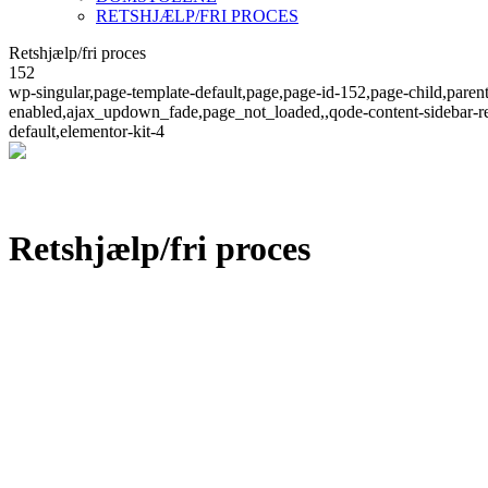
RETSHJÆLP/FRI PROCES
Retshjælp/fri proces
152
wp-singular,page-template-default,page,page-id-152,page-child,paren
enabled,ajax_updown_fade,page_not_loaded,,qode-content-sidebar-r
default,elementor-kit-4
Retshjælp/fri proces