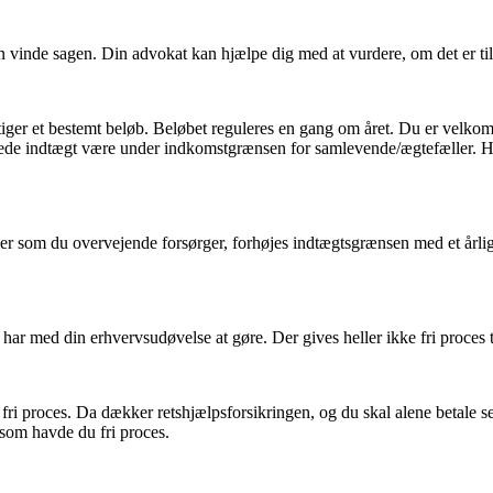
n vinde sagen. Din advokat kan hjælpe dig med at vurdere, om det er tilf
rstiger et bestemt beløb. Beløbet reguleres en gang om året. Du er velkomm
amlede indtægt være under indkomstgrænsen for samlevende/ægtefæller. 
ler som du overvejende forsørger, forhøjes indtægtsgrænsen med et årlig
r har med din erhvervsudøvelse at gøre. Der gives heller ikke fri proces t
fri proces. Da dækker retshjælpsforsikringen, og du skal alene betale s
 som havde du fri proces.