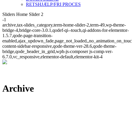
RETSHJÆLP/FRI PROCES
Sliders Home Slider 2
-1
archive,tax-slides_category,term-home-slider-2,term-49,wp-theme-
bridge-4,bridge-core-3.0.1,qodef-qi--touch,qi-addons-for-elementor-
1.5.7,qode-page-transition-
enabled,ajax_updown_fade,page_not_loaded,,no_animation_on_touc
content-sidebar-responsive,qode-theme-ver-28.6,qode-theme-
bridge,qode_header_in_grid,wpb-js-composer js-comp-ver-
6.7.0,vc_responsive,elementor-default,elementor-kit-4
Archive