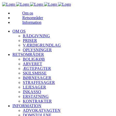
Om os
Retsområder
Information
OM OS
RÅDGIVNING
PRISER
VÆRDIGRUNDLAG
OPLYSNINGER
RETSOMRÅDER
BOLIGKØB
ARVERET
ÆGTEPAGTER
SKILSMISSE
BØRNESAGER
STRAFFESAGER
LEJESAGER
INKASSO
ERSTATNING
KONTRAKTER
INFORMATION
ADVOKATVAGTEN
DOMSTOLENE