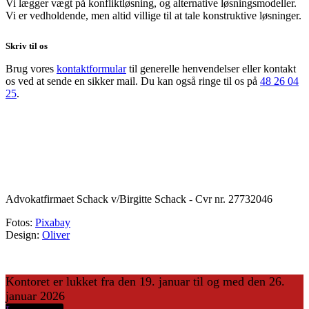
Vi lægger vægt på konfliktløsning, og alternative løsningsmodeller.
Vi er vedholdende, men altid villige til at tale konstruktive løsninger.
Skriv til os
Brug vores
kontaktformular
til generelle henvendelser eller kontakt
os ved at sende en sikker mail. Du kan også ringe til os på
48 26 04
25
.
Advokatfirmaet Schack v/Birgitte Schack - Cvr nr. 27732046
Fotos:
Pixabay
Design:
Oliver
Kontoret er lukket fra den 19. januar til og med den 26.
januar 2026